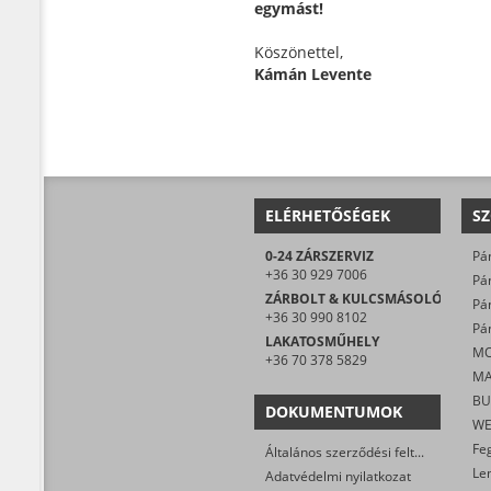
egymást!
Köszönettel,
Kámán Levente
ELÉRHETŐSÉGEK
SZ
0-24 ZÁRSZERVIZ
+36 30 929 7006
ZÁRBOLT & KULCSMÁSOLÓ
+36 30 990 8102
Pán
LAKATOSMŰHELY
+36 70 378 5829
DOKUMENTUMOK
Általános szerződési feltételek
Adatvédelmi nyilatkozat