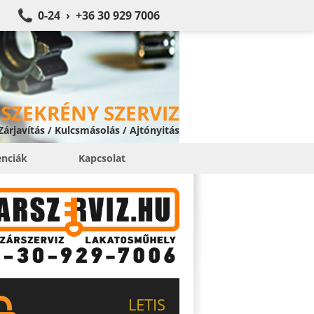
0-24 › +36 30 929 7006
SZEKRÉNY SZERVIZ
 Zárjavítás / Kulcsmásolás / Ajtónyitás
enciák
Kapcsolat
LETIS