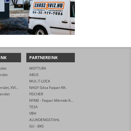
INK
PARTNEREINK
rület
MOTTURA
rület
ABUS
MUL-T-LOCK
Budapest XVi. kerület, XVI. kerület
NAGY Géza Faipari Kft.
erület
FISCHER
NYME - Faipari Mérnöki Kar
TESA
VBH
ALUKOENIGSTAHL
GU - BKS