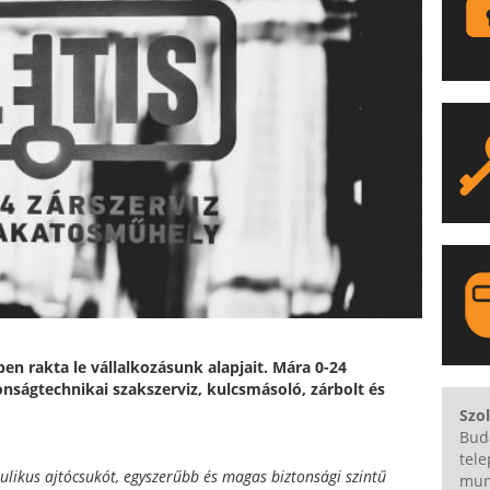
en rakta le vállalkozásunk alapjait. Mára 0-24
tonságtechnikai szakszerviz, kulcsmásoló, zárbolt és
LA
Szo
Bud
tel
ulikus ajtócsukót, egyszerűbb és magas biztonsági szintű
mun