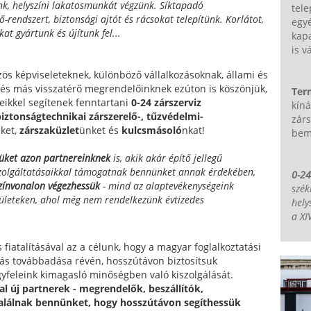
nk, helyszíni lakatosmunkát végzünk. Síktapadó
tele
-rendszert, biztonsági ajtót és rácsokat telepítünk. Korlátot,
egyé
at gyártunk és újítunk fel...
kap
is v
zös képviseleteknek, különböző vállalkozásoknak, állami és
s más visszatérő megrendelőinknek ezúton is köszönjük,
Ter
ikkel segítenek fenntartani
0-24 zárszerviz
kíná
iztonságtechnikai zárszerelő-,
tűzvédelmi-
zárs
ket,
zárszaküzlet
ünket és
kulcsmásoló
nkat!
bem
üket azon partnereinknek
is, akik akár építő jellegű
 szolgáltatásaikkal támogatnak bennünket annak érdekében,
0-24
ínvonalon végezhessük
- mind az alaptevékenységeink
szék
ületeken, ahol még nem rendelkezünk évtizedes
hely
a XI
 fiatalításával az a célunk, hogy a magyar foglalkoztatási
tudás továbbadása révén, hosszútávon biztosítsuk
gyfeleink kimagasló minőségben való kiszolgálását.
al új partnerek - megrendelők, beszállítók,
gtalálnak bennünket, hogy hosszútávon segíthessük