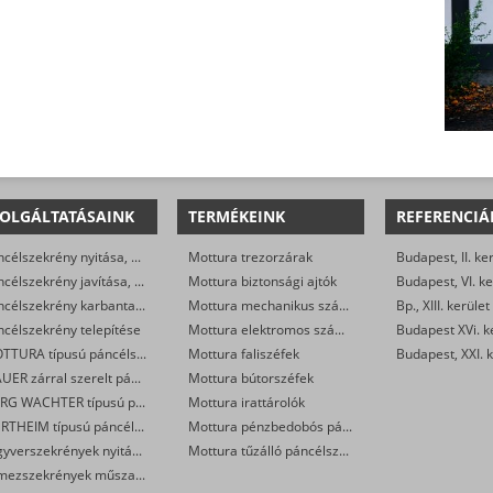
OLGÁLTATÁSAINK
TERMÉKEINK
REFERENCIÁ
Páncélszekrény nyitása, mert nincs meg a kulcs
Mottura trezorzárak
Budapest, II. ke
Páncélszekrény javítása, helyreállítása
Mottura biztonsági ajtók
Budapest, VI. ke
Páncélszekrény karbantartása
Mottura mechanikus számkombinációs zárak
Bp., XIII. kerület
célszekrény telepítése
Mottura elektromos számkombinációs zárak
MOTTURA típusú páncélszekrények műszaki nyitása
Mottura faliszéfek
Budapest, XXI. k
MAUER zárral szerelt páncélszekrények nyitása
Mottura bútorszéfek
BURG WACHTER típusú páncélszekrények nyitása
Mottura irattárolók
WERTHEIM típusú páncélszekrények műszaki nyitása
Mottura pénzbedobós páncélszekrények
Fegyverszekrények nyitása, szerelése
Mottura tűzálló páncélszekrények
Lemezszekrények műszaki nyitása, zárcseréje, megerősítése