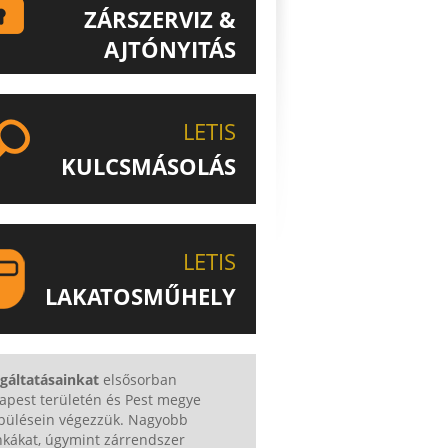
ZÁRSZERVIZ &
AJTÓNYITÁS
ISMERJE MEG EGYEDÜLÁLLÓ
ZÁRSZERVIZ & AJTÓNYITÁS
LETIS
SZOLGÁLTATÁSUNKAT!
KULCSMÁSOLÁS
EGYEDI ÉS SPECIÁLIS KULCSOK
MÁSOLÁSA, CSAK A LETIS-NÉL!
LETIS
LAKATOSMŰHELY
AJÁNLJUK FIGYELMÉBE
KATOSMŰHELYÜNK TERMÉKEIT IS!
lgáltatásainkat
elsősorban
apest területén és Pest megye
epülésein végezzük. Nagyobb
kákat, úgymint zárrendszer