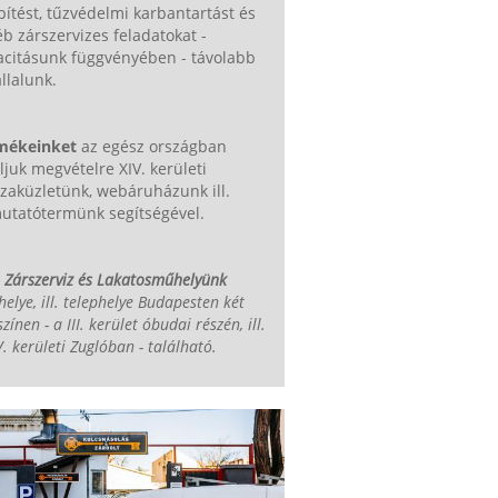
pítést, tűzvédelmi karbantartást és
b zárszervizes feladatokat -
acitásunk függvényében - távolabb
állalunk.
mékeinket
az egész országban
ljuk megvételre XIV. kerületi
zaküzletünk, webáruházunk ill.
utatótermünk segítségével.
 Zárszerviz és Lakatosműhelyünk
helye, ill. telephelye Budapesten két
színen - a III. kerület óbudai részén, ill.
V. kerületi Zuglóban - található.