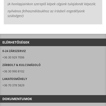
(A honlapjainkon szereplő képek cégünk tulajdonát képezik;
nyilvános felhasználásukhoz az írásbeli engedélyünk
szükséges!)
ELÉRHETŐSÉGEK
0-24 ZÁRSZERVIZ
+36 30 929 7006
ZÁRBOLT & KULCSMÁSOLÓ
+36 30 990 8102
LAKATOSMŰHELY
+36 70 378 5829
DOKUMENTUMOK