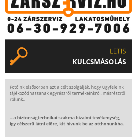
LETIS
KULCSMÁSOLÁS
EGYEDI ÉS SPECIÁLIS KULCSOK MÁSOLÁSA, CSAK A
LETIS-NÉL!
Fotóink elsősorban azt a célt szolgálják, hogy Ügyfeleink
tájékozódhassanak egyrészről termékeinkről, másrészről
rólunk...
...a biztonságtechnikai szakma bizalmi tevékenység,
így célszerű látni előre, kit hívunk be az otthonunkba.