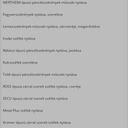
WERTHEIM típusú páncélszekrények műszaki nyitása
Fegyverszekrények nyitása, szerelése
Lemezszekrények műszaki nyitása, zárcseréje, megerősítése
Irodai széfek nyitása
Rákóczi típusú páncélszekrények nyitása, javítása
Kulcsszéfek szerelése
Toldi típusú páncélszekrények műszaki nyitása
ROSS típusú zárral szerelt széfek nyitása, cseréje
SECU típusú zárral szerelt széfek nyitása
Metal Plus széfek nyitása
Kromer típusú zárral szerelt széfek nyitása