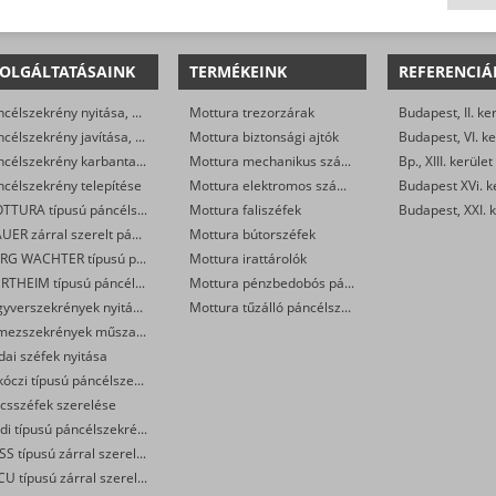
OLGÁLTATÁSAINK
TERMÉKEINK
REFERENCIÁ
Páncélszekrény nyitása, mert nincs meg a kulcs
Mottura trezorzárak
Budapest, II. ke
Páncélszekrény javítása, helyreállítása
Mottura biztonsági ajtók
Budapest, VI. ke
Páncélszekrény karbantartása
Mottura mechanikus számkombinációs zárak
Bp., XIII. kerület
célszekrény telepítése
Mottura elektromos számkombinációs zárak
MOTTURA típusú páncélszekrények műszaki nyitása
Mottura faliszéfek
Budapest, XXI. k
MAUER zárral szerelt páncélszekrények nyitása
Mottura bútorszéfek
BURG WACHTER típusú páncélszekrények nyitása
Mottura irattárolók
WERTHEIM típusú páncélszekrények műszaki nyitása
Mottura pénzbedobós páncélszekrények
Fegyverszekrények nyitása, szerelése
Mottura tűzálló páncélszekrények
Lemezszekrények műszaki nyitása, zárcseréje, megerősítése
dai széfek nyitása
Rákóczi típusú páncélszekrények nyitása, javítása
lcsszéfek szerelése
Toldi típusú páncélszekrények műszaki nyitása
ROSS típusú zárral szerelt széfek nyitása, cseréje
SECU típusú zárral szerelt széfek nyitása