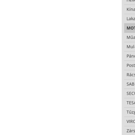
Kína
Lak
MO
Műa
Mul
Pán
Pos
Rác
SAB
SE
TES
Tűzg
VIR
Zárs