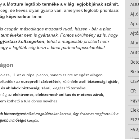
ABU
gy
a Mottura legtöbb terméke a világ legjobbjának számít
.
ég, de kevés olyan gyártó van, amelynek legfőbb prioritása:
Ajtó
ág képviselete
lenne.
Ajtó
ás csupán másodlagos mozgató rugó, hiszen - bár a piac
Ajtó
b termékeket nem is gyártanak. Fontos körülmény az is, hogy
gyártási költségeken
, tehát a magasabb profitért nem
Alu
ogy a legtöbb cég teszi a kínai partnerkapcsolatokkal.
Autó
Bet
lágon
Bizt
lasz-, ill. az európai piacon, hanem szinte az egész világon
CIS
melkedőek az
europrofil zárbetétek
, különféle
acél biztonsági ajtók-,
 és ablakok biztonsági zárai
, kiegészítő termékei.
CR
 még az
elektromos, elektromechanikus és motoros zárak,
Egy
lom
köthető a tulajdonos nevéhez.
Ele
bb biztonságtechnikai megoldás
okat keresik, úgy érdemes megfizetniük a
ELZ
gjobb minőség
et kapják.
Fa a
Hev