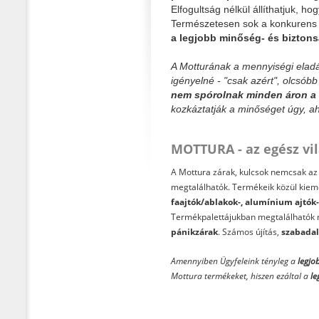
Elfogultság nélkül állíthatjuk, ho
Természetesen sok a konkurens c
a legjobb minőség- és biztons
A Motturának a mennyiségi elad
igényelné - "csak azért", olcsób
nem spórolnak minden áron a 
kozkáztatják a minőséget úgy, ah
MOTTURA - az egész vi
A Mottura zárak, kulcsok nemcsak az o
megtalálhatók. Termékeik közül kie
faajtók/ablakok-, alumínium ajtók-
Termékpalettájukban megtalálhatók
pánikzárak
. Számos újítás,
szabada
Amennyiben Ügyfeleink tényleg a
legjo
Mottura termékeket, hiszen ezáltal a
le