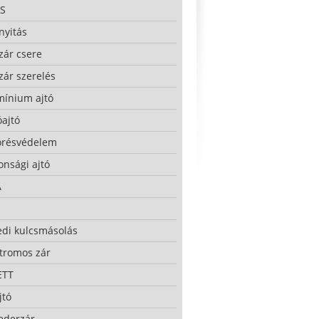
S
nyitás
zár csere
zár szerelés
mínium ajtó
ajtó
örésvédelem
onsági ajtó
A
edi kulcsmásolás
ktromos zár
ETT
jtó
ederzár