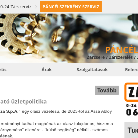
0-24 Zárszerviz
PÁNCÉLSZEKRÉNY SZERVIZ
PÁNCÉL
Zárcsere / Zárszerelés /
etis
Árak
Szolgáltatások
Refer
Tovább
tó üzletpolitika
za S.p.A."
egy olasz vezetésű, de 2023-tól az Assa Abloy
 eredményt tudhat magáénak az olasz tulajdonos, hiszen a
Tu
 "árnyomása" ellenére - "külső segítség" nélkül - számos
gáénak.