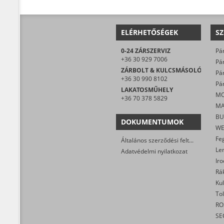
ELÉRHETŐSÉGEK
SZ
0-24 ZÁRSZERVIZ
+36 30 929 7006
ZÁRBOLT & KULCSMÁSOLÓ
+36 30 990 8102
Pán
LAKATOSMŰHELY
+36 70 378 5829
DOKUMENTUMOK
Általános szerződési feltételek
Adatvédelmi nyilatkozat
Iro
Ku