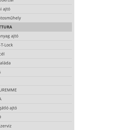
i ajtó
atosműhely
TTURA
nyag ajtó
-T-Lock
cél
taláda
s
CUREMME
A
átló ajtó
O
zerviz