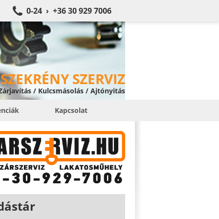
0-24 › +36 30 929 7006
SZEKRÉNY SZERVIZ
 Zárjavítás / Kulcsmásolás / Ajtónyitás
enciák
Kapcsolat
dástár