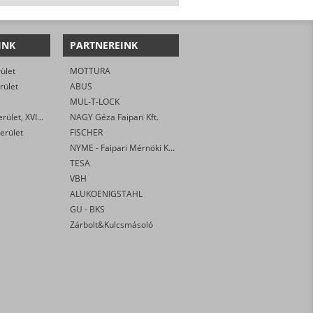
INK
PARTNEREINK
rület
MOTTURA
rület
ABUS
MUL-T-LOCK
Budapest XVi. kerület, XVI. kerület
NAGY Géza Faipari Kft.
erület
FISCHER
NYME - Faipari Mérnöki Kar
TESA
VBH
ALUKOENIGSTAHL
GU - BKS
Zárbolt&Kulcsmásoló